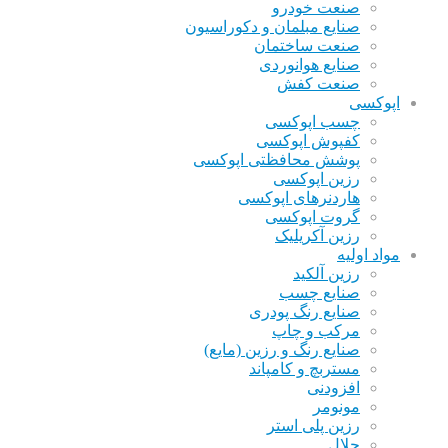
صنعت خودرو
صنایع مبلمان و دکوراسیون
صنعت ساختمان
صنایع هوانوردی
صنعت کفش
اپوکسی
چسب اپوکسی
کفپوش اپوکسی
پوشش محافظتی اپوکسی
رزین اپوکسی
هاردنرهای اپوکسی
گروت اپوکسی
رزین آکریلیک
مواد اولیه
رزین آلکید
صنایع چسب
صنایع رنگ پودری
مرکب و چاپ
صنایع رنگ و رزین (مایع)
مستربچ و کامپاند
افزودنی
مونومر
رزین پلی استر
حلال