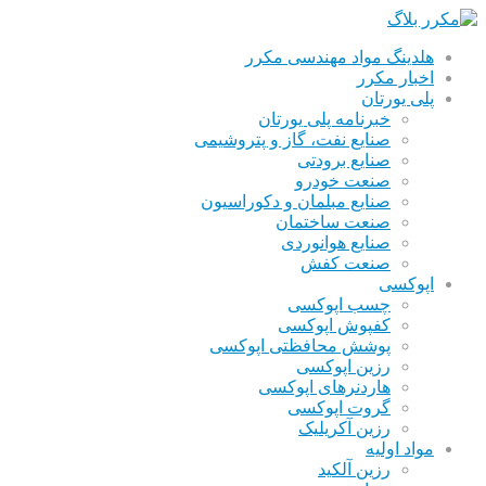
هلدینگ مواد مهندسی مکرر
اخبار مکرر
پلی یورتان
خبرنامه پلی یورتان
صنایع نفت، گاز و پتروشیمی
صنایع برودتی
صنعت خودرو
صنایع مبلمان و دکوراسیون
صنعت ساختمان
صنایع هوانوردی
صنعت کفش
اپوکسی
چسب اپوکسی
کفپوش اپوکسی
پوشش محافظتی اپوکسی
رزین اپوکسی
هاردنرهای اپوکسی
گروت اپوکسی
رزین آکریلیک
مواد اولیه
رزین آلکید