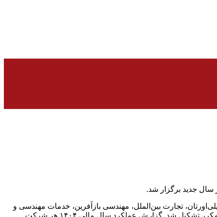
سال جدید برگزار شد.
‌اورتان، تجارت بین‌الملل، مهندسی بازآفرین، خدمات مهندسی و
بازرگانی، رنگ و رزین، صندوق پژوهش و فناوری سرمایه‌گذاری غیردولتی خطرپذیر شرکتی مکرر، توسعه صنایع، کامپوزیت و پاک پترولیوم مکرر تشکیل شد. گزارش عملکرد سال مالی ۱۴۰۴ هر شرکت