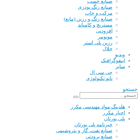
صنایع چسب
صنایع رنگ پودری
مرکب و چاپ
صنایع رنگ و رزین (مایع)
مستربچ و کامپاند
افزودنی
مونومر
رزین پلی استر
حلال
ویدیو
اینفوگرافیک
سایر
جی سی ال
نانو تکنولوژی
جستجو
هلدینگ مواد مهندسی مکرر
اخبار مکرر
پلی یورتان
خبرنامه پلی یورتان
صنایع نفت، گاز و پتروشیمی
صنایع برودتی