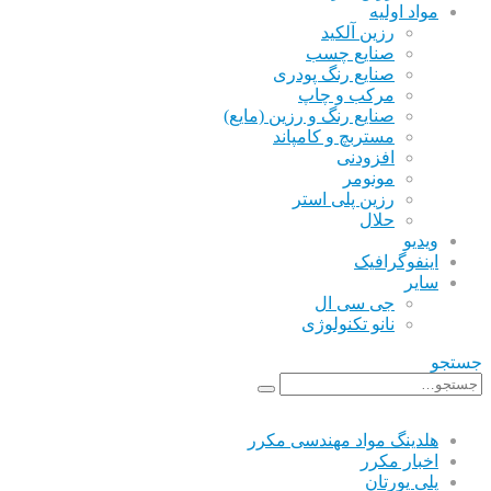
مواد اولیه
رزین آلکید
صنایع چسب
صنایع رنگ پودری
مرکب و چاپ
صنایع رنگ و رزین (مایع)
مستربچ و کامپاند
افزودنی
مونومر
رزین پلی استر
حلال
ویدیو
اینفوگرافیک
سایر
جی سی ال
نانو تکنولوژی
جستجو
هلدینگ مواد مهندسی مکرر
اخبار مکرر
پلی یورتان