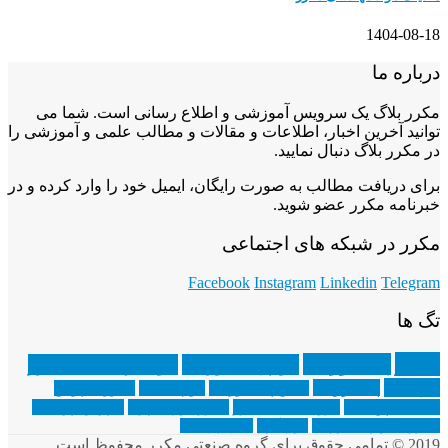
1404-08-18
درباره ما
مکرر بلاگ یک سرویس آموزشی و اطلاع رسانی است. شما می
توانید آخرین اخبار، اطلاعات و مقالات و مطالب علمی و آموزشی را
در مکرر بلاگ دنبال نمایید.
برای دریافت مطالب به صورت رایگان، ایمیل خود را وارد کرده و در
خبرنامه مکرر عضو شوید.
مکرر در شبکه های اجتماعی
Facebook
Instagram
Linkedin
Telegram
تگ ها
مکرر
پلی یورتان
فوم پلی یورتان
مواد مهندسی مکرر
اپوکسی
پلی اورتان
عایق پلی یورتان
فوم سخت
مکرر کفپوش
صنعتی اپوکسی
گروه صنعتی مکرر
مکرر فوم اسپری
کفپوش اپوکسی
مکرر عایق پلی یورتان
فوم گرم
رزین اپوکسی
2019 © تمامی حقوق برای گروه صنعتی مکرر محفوظ است