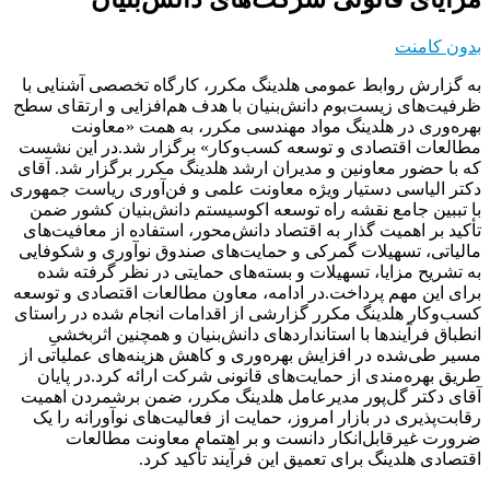
بدون کامنت
به گزارش روابط عمومی هلدینگ مکرر، کارگاه تخصصی آشنایی با
ظرفیت‌های زیست‌بوم دانش‌بنیان با هدف هم‌افزایی و ارتقای سطح
بهره‌وری در هلدینگ مواد مهندسی مکرر، به همت «معاونت
مطالعات اقتصادی و توسعه کسب‌وکار» برگزار شد.در این نشست
که با حضور معاونین و مدیران ارشد هلدینگ مکرر برگزار شد. آقای
دکتر الیاسی دستیار ویژه معاونت علمی و فن‌آوری ریاست جمهوری
با تببین جامع نقشه راه توسعه اکوسیستم دانش‌بنیان کشور ضمن
تأکید بر اهمیت گذار به اقتصاد دانش‌محور، استفاده از معافیت‌های
مالیاتی، تسهیلات گمرکی و حمایت‌های صندوق نوآوری و شکوفایی
به تشریح مزایا، تسهیلات و بسته‌های حمایتی در نظر گرفته شده
برای این مهم پرداخت.در ادامه، معاون مطالعات اقتصادی و توسعه
کسب‌وکار هلدینگ مکرر گزارشی از اقدامات انجام شده در راستای
انطباق فرآیندها با استانداردهای دانش‌بنیان و همچنین اثربخشیِ
مسیر طی‌شده در افزایش بهره‌وری و کاهش هزینه‌های عملیاتی از
طریق بهره‌مندی از حمایت‌های قانونی شرکت ارائه کرد.در پایان
آقای دکتر گل‌پور مدیرعامل هلدینگ مکرر، ضمن برشمردن اهمیت
رقابت‌پذیری در بازار امروز، حمایت از فعالیت‌های نوآورانه را یک
ضرورت غیرقابل‌انکار دانست و بر اهتمام معاونت مطالعات
اقتصادی هلدینگ برای تعمیق این فرآیند تأکید کرد.