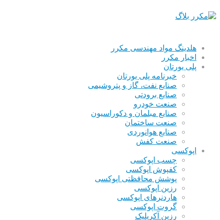
هلدینگ مواد مهندسی مکرر
اخبار مکرر
پلی یورتان
خبرنامه پلی یورتان
صنایع نفت، گاز و پتروشیمی
صنایع برودتی
صنعت خودرو
صنایع مبلمان و دکوراسیون
صنعت ساختمان
صنایع هوانوردی
صنعت کفش
اپوکسی
چسب اپوکسی
کفپوش اپوکسی
پوشش محافظتی اپوکسی
رزین اپوکسی
هاردنرهای اپوکسی
گروت اپوکسی
رزین آکریلیک