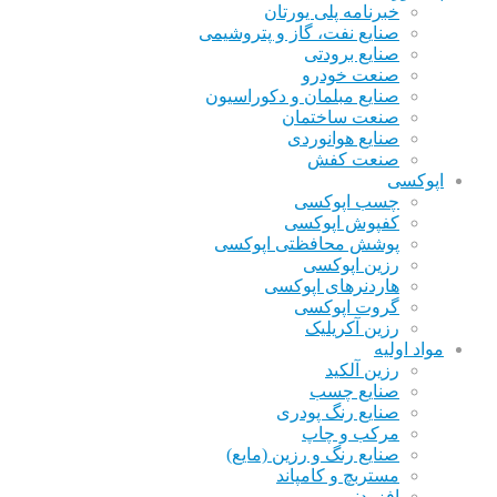
خبرنامه پلی یورتان
صنایع نفت، گاز و پتروشیمی
صنایع برودتی
صنعت خودرو
صنایع مبلمان و دکوراسیون
صنعت ساختمان
صنایع هوانوردی
صنعت کفش
اپوکسی
چسب اپوکسی
کفپوش اپوکسی
پوشش محافظتی اپوکسی
رزین اپوکسی
هاردنرهای اپوکسی
گروت اپوکسی
رزین آکریلیک
مواد اولیه
رزین آلکید
صنایع چسب
صنایع رنگ پودری
مرکب و چاپ
صنایع رنگ و رزین (مایع)
مستربچ و کامپاند
افزودنی