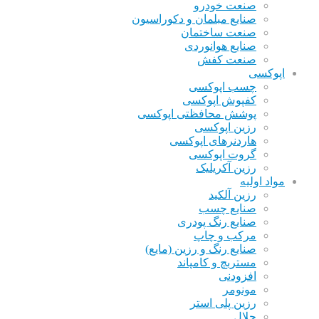
صنعت خودرو
صنایع مبلمان و دکوراسیون
صنعت ساختمان
صنایع هوانوردی
صنعت کفش
اپوکسی
چسب اپوکسی
کفپوش اپوکسی
پوشش محافظتی اپوکسی
رزین اپوکسی
هاردنرهای اپوکسی
گروت اپوکسی
رزین آکریلیک
مواد اولیه
رزین آلکید
صنایع چسب
صنایع رنگ پودری
مرکب و چاپ
صنایع رنگ و رزین (مایع)
مستربچ و کامپاند
افزودنی
مونومر
رزین پلی استر
حلال