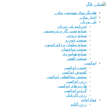
هلدینگ مواد مهندسی مکرر
اخبار مکرر
پلی یورتان
خبرنامه پلی یورتان
صنایع نفت، گاز و پتروشیمی
صنایع برودتی
صنعت خودرو
صنایع مبلمان و دکوراسیون
صنعت ساختمان
صنایع هوانوردی
صنعت کفش
اپوکسی
چسب اپوکسی
کفپوش اپوکسی
پوشش محافظتی اپوکسی
رزین اپوکسی
هاردنرهای اپوکسی
گروت اپوکسی
رزین آکریلیک
مواد اولیه
رزین آلکید