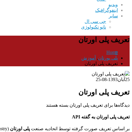
ویدیو
اینفوگرافیک
سایر
جی سی ال
نانو تکنولوژی
تعریف پلی اورتان
Home
پلی یورتان
,
آموزش
تعریف پلی اورتان
25
آبان
1393-08-25
تعریف پلی اورتان
دیدگاه‌ها
برای تعریف پلی اورتان
بسته هستند
تعریف پلی اورتان به گفته API
بر اساس تعریف صورت گرفته توسط اتحادیه صنعت
پلی اورتان
(API (Alliance for the Polyurethanes Industry