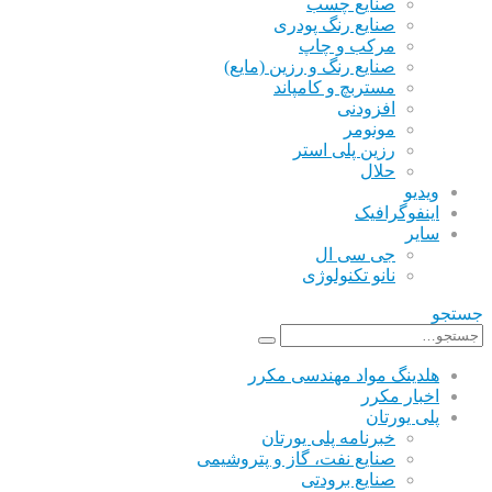
صنایع چسب
صنایع رنگ پودری
مرکب و چاپ
صنایع رنگ و رزین (مایع)
مستربچ و کامپاند
افزودنی
مونومر
رزین پلی استر
حلال
ویدیو
اینفوگرافیک
سایر
جی سی ال
نانو تکنولوژی
جستجو
هلدینگ مواد مهندسی مکرر
اخبار مکرر
پلی یورتان
خبرنامه پلی یورتان
صنایع نفت، گاز و پتروشیمی
صنایع برودتی