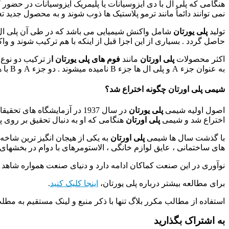
هنگامی که پلی ال با دی ایزوسیانات یا پلیمریک ایزوسیانات در حضور 
نمی توانند دائماً مانند ترمو پلاستیک ها ذوب شوند و به محصول جدید تغ
تولید
پلی یورتان
شامل واکنش شیمیایی می باشد که در طی آن پلی ال ،
حاصل گردد . بسیاری از این اجزا قبل از اینکه با هم ترکیب شوند و و
اکثر محصولات
پلی اورتان
مانند
فوم های پلی یورتان ا
ز ترکیب دو نوع 
به عنوان جزء A و پلی ال ها جزء B نامیده میشوند . دو جزء A و B با هم یک سیستم پلی یورتان را میسازند که این سیستم از اجزای اصلی مورد نیاز برای تولید یک پلی اورتان میباشد.
شیمی پلی اورتان چگونه اختراع شد؟
اصول اولیه شیمی
پلی یورتان
اختراع شد و شیمی
پلی اورتان
هنگامی که او به دنبال تحقیق بر روی 
با گذشت سال ها شیمی
پلی اورتان
به یکی از هیجان انگیز ترین شاخ
های ساختمانی ، عایق لوازم خانگی ، الاستومرهای با دوام در بخشهای
نوآوری در این صنعت کماکان ادامه دارد و دنیای صنعت همواره شاهد م
برای مطالعه بیشتر درباره پلی یورتان،
اینجا کلیک کنید
.
استفاده از مطالب مکرر بلاگ تنها با ذکر منبع و لینک مستقیم به مط
به اشتراک بگذارید