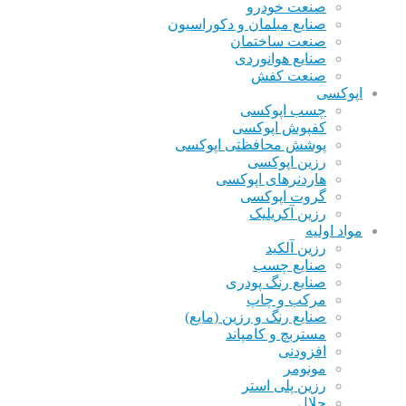
صنعت خودرو
صنایع مبلمان و دکوراسیون
صنعت ساختمان
صنایع هوانوردی
صنعت کفش
اپوکسی
چسب اپوکسی
کفپوش اپوکسی
پوشش محافظتی اپوکسی
رزین اپوکسی
هاردنرهای اپوکسی
گروت اپوکسی
رزین آکریلیک
مواد اولیه
رزین آلکید
صنایع چسب
صنایع رنگ پودری
مرکب و چاپ
صنایع رنگ و رزین (مایع)
مستربچ و کامپاند
افزودنی
مونومر
رزین پلی استر
حلال