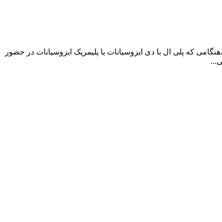
تعریف پلی اورتان به گفته APIبر اساس تعریف صورت گرفته توسط اتحادیه صنعت پلی اورتان (API (Alliance for the Polyurethanes Industryهنگامی که پلی ال با دی ایزوسیانات یا پلیمریک ایزوسیانات در حضور
...