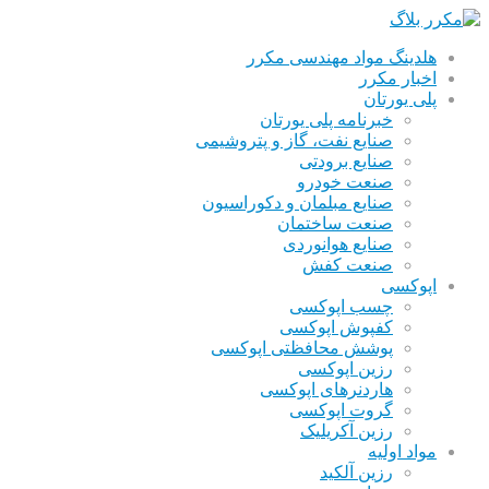
هلدینگ مواد مهندسی مکرر
اخبار مکرر
پلی یورتان
خبرنامه پلی یورتان
صنایع نفت، گاز و پتروشیمی
صنایع برودتی
صنعت خودرو
صنایع مبلمان و دکوراسیون
صنعت ساختمان
صنایع هوانوردی
صنعت کفش
اپوکسی
چسب اپوکسی
کفپوش اپوکسی
پوشش محافظتی اپوکسی
رزین اپوکسی
هاردنرهای اپوکسی
گروت اپوکسی
رزین آکریلیک
مواد اولیه
رزین آلکید