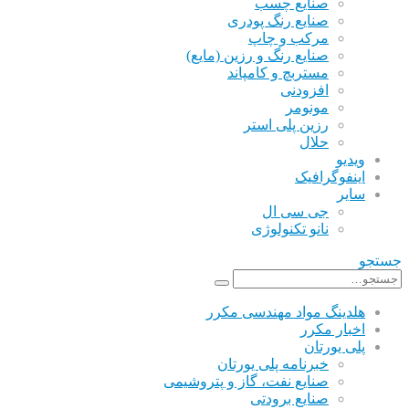
صنایع چسب
صنایع رنگ پودری
مرکب و چاپ
صنایع رنگ و رزین (مایع)
مستربچ و کامپاند
افزودنی
مونومر
رزین پلی استر
حلال
ویدیو
اینفوگرافیک
سایر
جی سی ال
نانو تکنولوژی
جستجو
هلدینگ مواد مهندسی مکرر
اخبار مکرر
پلی یورتان
خبرنامه پلی یورتان
صنایع نفت، گاز و پتروشیمی
صنایع برودتی