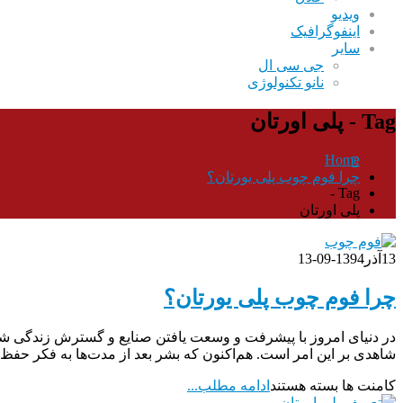
ویدیو
اینفوگرافیک
سایر
جی سی ال
نانو تکنولوژی
Tag - پلی اورتان
Home
چرا فوم چوب پلی یورتان؟
Tag -
پلی اورتان
13
آذر
1394-09-13
چرا فوم چوب پلی یورتان؟
در دنیای امروز با پیشرفت و وسعت یافتن صنایع و گسترش زندگی‌ شه
شاهدی بر این امر است. هم‌اکنون که بشر بعد از مدت‎‌ها به فکر حفظ منابع...
کامنت ها بسته هستند
ادامه مطلب...