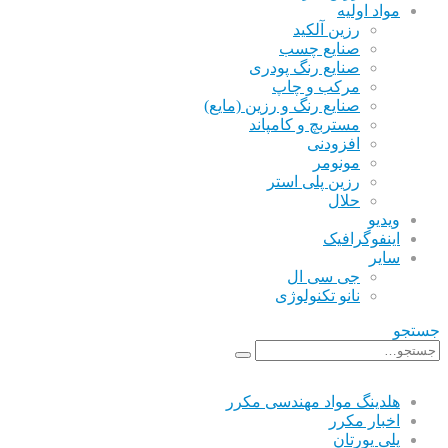
مواد اولیه
رزین آلکید
صنایع چسب
صنایع رنگ پودری
مرکب و چاپ
صنایع رنگ و رزین (مایع)
مستربچ و کامپاند
افزودنی
مونومر
رزین پلی استر
حلال
ویدیو
اینفوگرافیک
سایر
جی سی ال
نانو تکنولوژی
جستجو
هلدینگ مواد مهندسی مکرر
اخبار مکرر
پلی یورتان