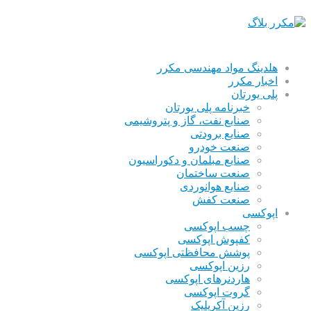
هلدینگ مواد مهندسی مکرر
اخبار مکرر
پلی یورتان
خبرنامه پلی یورتان
صنایع نفت، گاز و پتروشیمی
صنایع برودتی
صنعت خودرو
صنایع مبلمان و دکوراسیون
صنعت ساختمان
صنایع هوانوردی
صنعت کفش
اپوکسی
چسب اپوکسی
کفپوش اپوکسی
پوشش محافظتی اپوکسی
رزین اپوکسی
هاردنرهای اپوکسی
گروت اپوکسی
رزین آکریلیک