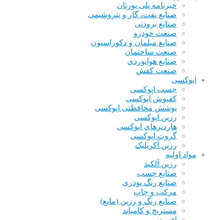
خبرنامه پلی یورتان
صنایع نفت، گاز و پتروشیمی
صنایع برودتی
صنعت خودرو
صنایع مبلمان و دکوراسیون
صنعت ساختمان
صنایع هوانوردی
صنعت کفش
اپوکسی
چسب اپوکسی
کفپوش اپوکسی
پوشش محافظتی اپوکسی
رزین اپوکسی
هاردنرهای اپوکسی
گروت اپوکسی
رزین آکریلیک
مواد اولیه
رزین آلکید
صنایع چسب
صنایع رنگ پودری
مرکب و چاپ
صنایع رنگ و رزین (مایع)
مستربچ و کامپاند
افزودنی