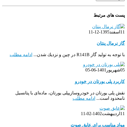
پست های مرتبط
11
اسفند
1395-12-11
گاز نرمال پنتان
با توجه به توليد گاز R141B در چين و نزديك شدن...
ادامه مطلب
05
شهریور
1401-06-05
کاربرد پلی یورتان در خودرو
نقش پلی یورتان در خودروسازیپلی یورتان، ماده‌ای با پتانسیل
نامحدود است...
ادامه مطلب
11
اردیبهشت
1402-02-11
مواد مناسب برای عایق صوت