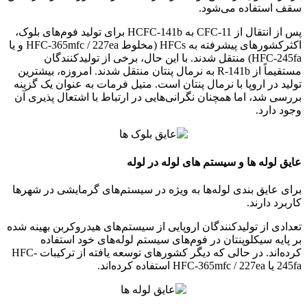
سقف استفاده می‌شود.
پس از انتقال از CFC-11 به HCFC-141b برای تولید فوم‌های بلوک،
اکثرکشورهای پیشرفته به HFCs (مخلوط HFC-365mfc / 227ea و یا
HFC-245fa) منتقل شدند. با این حال، برخی از تولیدکنندگان
مستقیماً از R-141b به نرمال پنتان منتقل شدند. امروزه، بیشترین
تولید در اروپا با نرمال پنتان است. متیل فرمات به عنوان یک گزینه
بررسی شد، اما همچنان نگرانی‌هایی در ارتباط با اشتعال پذیری آن
وجود دارد.
عایق لوله ها و سیستم های لوله در لوله
برای عایق بندی لوله‌ها به ویژه در سیستم‌های گرمایشی در شهرها
کاربرد دارند.
تعدادی از تولیدکنندگان اروپایی از سیستم‌های هیدروکربن بهینه شده
بر پایه سیکلوپنتان در فوم‌های سیستم لوله‌های خود استفاده
کرده‌اند. در حالی که دیگر کشورهای توسعه یافته از ترکیبات HFC-
245fa یا HFC-365mfc / 227ea استفاده کرده‌اند.