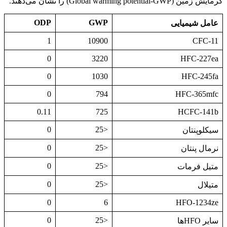
گرمایش زمین (Global warming potential-GWP) را نشان‌ می‌دهند.
ODP
GWP
عامل شیمیایی
1
10900
CFC-11
0
3220
HFC-227ea
0
1030
HFC-245fa
0
794
HFC-365mfc
0.11
725
HCFC-141b
0
<25
سیکلوپنتان
0
<25
نرمال پنتان
0
<25
متیل فرمات
0
<25
متیلال
0
6
HFO-1234ze
0
<25
سایر HFOها