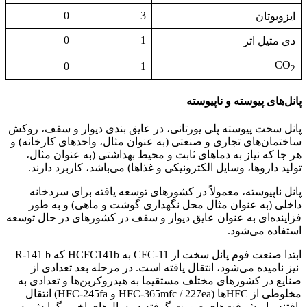
0
3
ایزوبوتان
0
1
دی متیل اتر
CO
0
1
2
پانل‌های پیوسته و ناپیوسته
پانل سخت پیوسته پلی یورتانی، در عایق بندی دیوار و سقف، روکش
ساختمان‌های تجاری و صنعتی (به عنوان مثال، واحدهای کارخانه) و
هر جا که نیاز به دماهای ثابت و محیط بهداشتی (به عنوان مثال،
تولید داروها، وسایل الکترونیکی و غذاها) می‌باشد، کاربرد دارند.
پانل ناپیوسته، معمولاً در کشورهای توسعه یافته برای سردخانه
داخلی (به عنوان مثال محل نگهداری گوشت و ماهی) و به طور
فزاینده‌ای به عنوان عایق دیوار و سقف در کشورهای در حال توسعه
استفاده می‌شود.
ابتدا صنعت فوم پانل سخت از CFC-11 به HCFC141b که R-141 b
نیز نامیده می‌شود، انتقال یافته است. در مرحله بعد تعدادی از
صنایع در کشورهای مختلف مستقیما به هیدروکربن‌ها و تعدادی به
مخلوطی از HFC‌ها (HFC-365mfc / 227ea و HFC-245fa) انتقال
یافتند. با پیشرفت‌های صورت گرفته در سال‌های اخیر، گرایش به