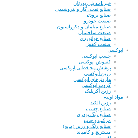
خبرنامه پلی یورتان
صنایع نفت، گاز و پتروشیمی
صنایع برودتی
صنعت خودرو
صنایع مبلمان و دکوراسیون
صنعت ساختمان
صنایع هوانوردی
صنعت کفش
اپوکسی
چسب اپوکسی
کفپوش اپوکسی
پوشش محافظتی اپوکسی
رزین اپوکسی
هاردنرهای اپوکسی
گروت اپوکسی
رزین آکریلیک
مواد اولیه
رزین آلکید
صنایع چسب
صنایع رنگ پودری
مرکب و چاپ
صنایع رنگ و رزین (مایع)
مستربچ و کامپاند
افزودنی