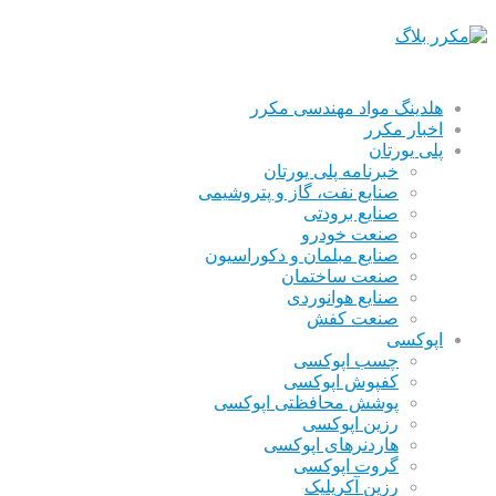
هلدینگ مواد مهندسی مکرر
اخبار مکرر
پلی یورتان
خبرنامه پلی یورتان
صنایع نفت، گاز و پتروشیمی
صنایع برودتی
صنعت خودرو
صنایع مبلمان و دکوراسیون
صنعت ساختمان
صنایع هوانوردی
صنعت کفش
اپوکسی
چسب اپوکسی
کفپوش اپوکسی
پوشش محافظتی اپوکسی
رزین اپوکسی
هاردنرهای اپوکسی
گروت اپوکسی
رزین آکریلیک