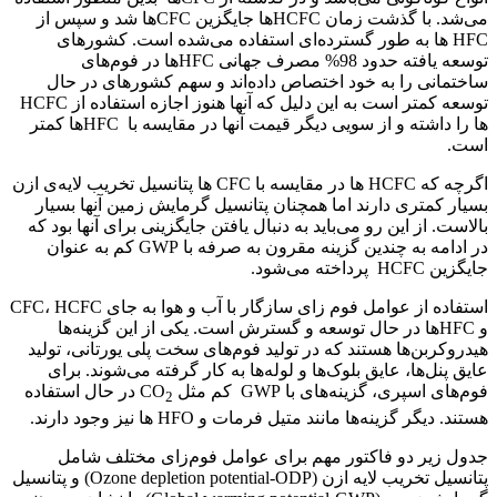
می‌شد. با گذشت زمان HCFCها جایگزین CFC‌ها شد و سپس از
HFC ها به طور گسترده‌ای استفاده می‌شده است. کشورهای
توسعه یافته حدود 98% مصرف جهانی HFCها در فوم‌های
ساختمانی را به خود اختصاص داده‌اند و سهم کشورهای در حال
توسعه کمتر است به این دلیل که آنها هنوز اجازه استفاده از HCFC
ها را داشته و از سویی دیگر قیمت آنها در مقایسه با HFCها کمتر
است.
اگرچه که HCFC ها در مقایسه با CFC ها پتانسیل تخریب لایه‌ی ازن
بسیار کمتری دارند اما همچنان پتانسیل گرمایش زمین آنها بسیار
بالاست. از این رو می‌باید به دنبال یافتن جایگزینی برای آنها بود که
در ادامه به چندین گزینه مقرون به صرفه با GWP کم به عنوان
جایگزین HCFC پرداخته می‌شود.
استفاده از عوامل فوم زای سازگار با آب و هوا به جای CFC، HCFC
و HFCها در حال توسعه و گسترش است. یکی از این گزینه‌ها
هیدروکربن‌ها هستند که در تولید فوم‌های سخت پلی یورتانی، تولید
عایق پنل‌ها، عایق بلوک‌ها و لوله‌ها به کار گرفته می‌شوند. برای
فوم‌‌های اسپری، گزینه‌های با GWP کم مثل CO
در حال استفاده
2
هستند. دیگر گزینه‌ها مانند متیل فرمات و HFO ها نیز وجود دارند.
جدول زیر دو فاکتور مهم برای عوامل فوم‌زای مختلف شامل
پتانسیل تخریب لایه ازن (Ozone depletion potential-ODP) و پتانسیل