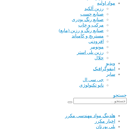
مواد اولیه
رزین آلکید
صنایع چسب
صنایع رنگ پودری
مرکب و چاپ
صنایع رنگ و رزین (مایع)
مستربچ و کامپاند
افزودنی
مونومر
رزین پلی استر
حلال
ویدیو
اینفوگرافیک
سایر
جی سی ال
نانو تکنولوژی
جستجو
هلدینگ مواد مهندسی مکرر
اخبار مکرر
پلی یورتان