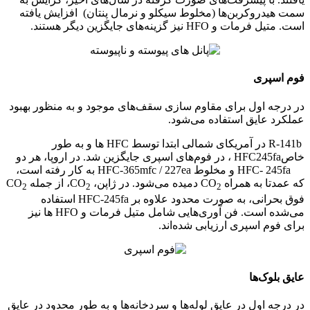
سمت هیدروکربن‌ها (مخلوط سیکلو و نرمال پنتان) افزایش یافته
است. متیل فرمات و HFO نیز گزینه‌های جایگزین دیگر هستند.
فوم اسپری
در درجه اول برای مقاوم سازی سقف‌های موجود و به منظور بهبود
عملکرد عایق استفاده می‌شود.
R-141b در آمریکای شمالی ابتدا توسط HFC ها و به طور
خاصHFC245fa ، در فوم‌های اسپری جایگزین شد. در اروپا، هر دو
HFC- 245fa و مخلوط HFC-365mfc / 227ea به کار رفته است،
که عمدتا به همراه CO
دمیده می‌شود. در ژاپن، CO
، از جمله CO
2
2
2
فوق بحرانی، به صورت محدود علاوه بر HFC-245fa استفاده
می‌شده است. فن آوری‌هایی شامل متیل فرمات و HFO ها نیز
برای فوم اسپری ارزیابی شده‌اند.
عایق بلوک‌ها
در درجه اول در عایق لوله‌ها و سردخانه‌ها و به طور محدود در عایق