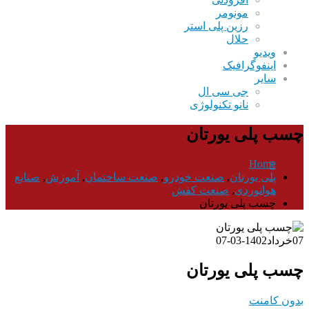
مونومر
رزین پلی استر
حلال
ویدیو
اینفوگرافیک
سایر
جی سی ال
نانو تکنولوژی
چسب پلی یورتان
Home
پلی یورتان
,
صنعت خودرو
,
صنعت ساختمان
,
آموزش
,
صنایع
هوانوردی
,
صنعت کفش
چسب پلی یورتان
07
خرداد
1402-03-07
چسب پلی یورتان
بدون کامنت