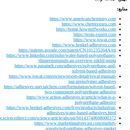
منابع:
https://www.americanchemistry.com
https://www.chemixguru.com
https://home.howstuffworks.com
https://resin-expert.com
https://www.jowat.com
https://www.henkel-adhesives.com
https://patents.google.com/patent/CN101235264A/en
https://www.linkedin.com/pulse/water-based-polyurethanes-
dispersionspuds-an-overview-nikhil-gupta/
https://www.paramelt.com/adhesives/polyurethane-and-
solvent-based-adhesives
https://www.jowat.com/en/newsroom-detail/jowat-manual-
pur-prepolymer-adhesives
https://adhesives.specialchem.com/formulation/solvent-based-
two-component-polyurethane-adhesive
https://www.action-adhesives.ie/article/what-is-a-
polyurethane-adhesive
https://www.henkel-adhesives.com/fr/en/products/industrial-
adhesives/water-based-adhesives.html
w.sciencedirect.com/science/article/abs/pii/S0143749698000372
https://www.marketdataforecast.com/market-
reports/polyurethane-adhesives-market