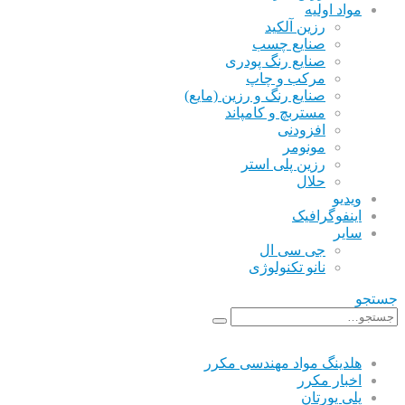
مواد اولیه
رزین آلکید
صنایع چسب
صنایع رنگ پودری
مرکب و چاپ
صنایع رنگ و رزین (مایع)
مستربچ و کامپاند
افزودنی
مونومر
رزین پلی استر
حلال
ویدیو
اینفوگرافیک
سایر
جی سی ال
نانو تکنولوژی
جستجو
هلدینگ مواد مهندسی مکرر
اخبار مکرر
پلی یورتان