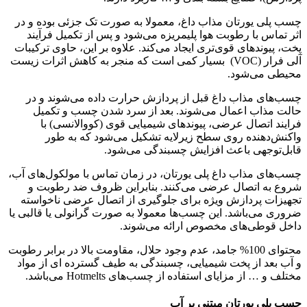
چسب پلی یورتان مذاب داغ، معمولا به صورت تک جزئی بوده و در
اثر تماس با رطوبت هوا پلیمریزه می‌شود و پس از تکمیل فرآیند
پخت، پیوندهای قوی‌تری ایجاد می‌کند. علاوه بر این، حاوی ترکیبات
آلی فرار (VOC) بسیار کمی است که منجر به کاهش اثرات زیست
محیطی می‌شود.
چسب‌های مذاب داغ قبل از پردازش حرارت داده می‌شوند و در
حالت مذاب اعمال می‌شوند. بعد از سرد شدن چسب و تکمیل
فرایند اتصال عرضی، پیوندهای شیمیایی قوی (کووالانسی) با
واکنش‌دهنده روی سطح زیرلایه تشکیل می‌شود که به طور
قابل‌توجهی باعث افزایش چسبندگی می‌شود.
چسب‌های مذاب داغ پلی یورتان، در زمان تماس با مولکول‌های آب،
شروع به اتصال عرضی می‌کنند. بنابراین ظروف ضد رطوبت و
تجهیزات پردازش ویژه برای جلوگیری از اتصال عرضی ناخواسته
ضروری می‌باشد. این چسب‌ها معمولا به صورت گرانولی یا قالبی یا
داخل قوطی‌های مخصوص ارائه می‌شوند.
محتوای 100% جامد، عدم وجود حلال، مقاومت بالا در برابر رطوبت
و آب بعد از پخت شیمیایی، چسبندگی به طیف گسترده ای از مواد
مختلف و … از مزایای استفاده از چسب‌های Hotmelts می‌باشد.
چسب پلی یورتان مبتنی بر آب