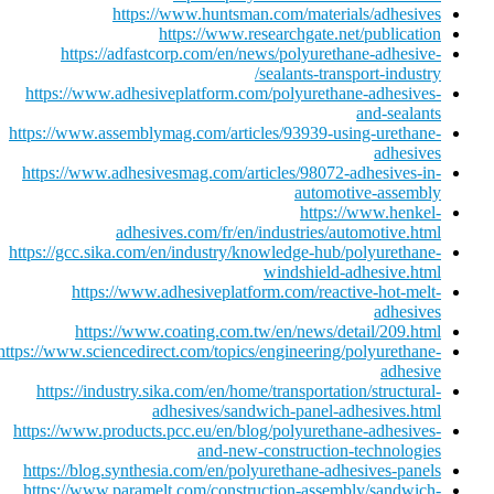
https://www.huntsman.com/materials/adhesives
https://www.researchgate.net/publication
https://adfastcorp.com/en/news/polyurethane-adhesive-
sealants-transport-industry/
https://www.adhesiveplatform.com/polyurethane-adhesives-
and-sealants
https://www.assemblymag.com/articles/93939-using-urethane-
adhesives
https://www.adhesivesmag.com/articles/98072-adhesives-in-
automotive-assembly
https://www.henkel-
adhesives.com/fr/en/industries/automotive.html
https://gcc.sika.com/en/industry/knowledge-hub/polyurethane-
windshield-adhesive.html
https://www.adhesiveplatform.com/reactive-hot-melt-
adhesives
https://www.coating.com.tw/en/news/detail/209.html
https://www.sciencedirect.com/topics/engineering/polyurethane-
adhesive
https://industry.sika.com/en/home/transportation/structural-
adhesives/sandwich-panel-adhesives.html
https://www.products.pcc.eu/en/blog/polyurethane-adhesives-
and-new-construction-technologies
https://blog.synthesia.com/en/polyurethane-adhesives-panels
https://www.paramelt.com/construction-assembly/sandwich-