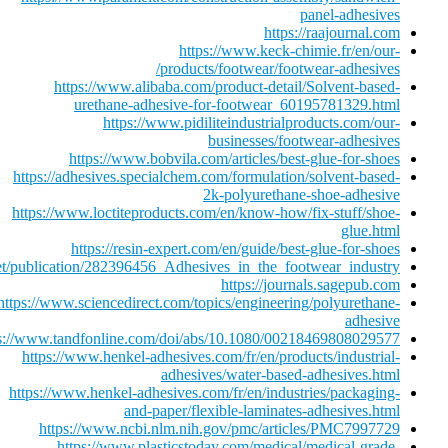
panel-adhesives
https://raajournal.com
https://www.keck-chimie.fr/en/our-
products/footwear/footwear-adhesives/
https://www.alibaba.com/product-detail/Solvent-based-
urethane-adhesive-for-footwear_60195781329.html
https://www.pidiliteindustrialproducts.com/our-
businesses/footwear-adhesives
https://www.bobvila.com/articles/best-glue-for-shoes
https://adhesives.specialchem.com/formulation/solvent-based-
2k-polyurethane-shoe-adhesive
https://www.loctiteproducts.com/en/know-how/fix-stuff/shoe-
glue.html
https://resin-expert.com/en/guide/best-glue-for-shoes
net/publication/282396456_Adhesives_in_the_footwear_industry
https://journals.sagepub.com
https://www.sciencedirect.com/topics/engineering/polyurethane-
adhesive
ps://www.tandfonline.com/doi/abs/10.1080/00218469808029577
https://www.henkel-adhesives.com/fr/en/products/industrial-
adhesives/water-based-adhesives.html
https://www.henkel-adhesives.com/fr/en/industries/packaging-
and-paper/flexible-laminates-adhesives.html
https://www.ncbi.nlm.nih.gov/pmc/articles/PMC7997729
https://www.plasticstoday.com/medical/medical-grade-