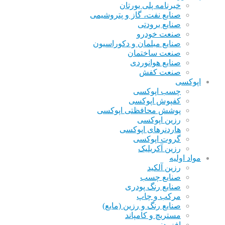
خبرنامه پلی یورتان
صنایع نفت، گاز و پتروشیمی
صنایع برودتی
صنعت خودرو
صنایع مبلمان و دکوراسیون
صنعت ساختمان
صنایع هوانوردی
صنعت کفش
اپوکسی
چسب اپوکسی
کفپوش اپوکسی
پوشش محافظتی اپوکسی
رزین اپوکسی
هاردنرهای اپوکسی
گروت اپوکسی
رزین آکریلیک
مواد اولیه
رزین آلکید
صنایع چسب
صنایع رنگ پودری
مرکب و چاپ
صنایع رنگ و رزین (مایع)
مستربچ و کامپاند
افزودنی