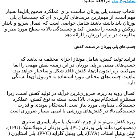
ساندویچ پنل
مراجعه نمائید.
انتخاب چسب پلی یورتان مناسب برای عملکرد صحیح پانل‌ها بسیار
مهم است. از مهم‌ترین مزیت‌های کاربردی ای که چسب‌های پلی
یورتان باید داشته باشند شامل خواصی است که اتصال سریع و پایدار
روکش و هسته را تضمین کند و چسبندگی بالا به سطح مورد نظر و
مقاومت در برابر لرزش را ارائه دهد.
چسب‌های پلی یورتان در صنعت کفش
فرایند تولید کفش، شامل مونتاژ اجزای مختلف می‌باشد که
چسب‌های مبتنی بر پلی یورتان در این زمینه نقش مهمی را ایفا
می‌کنند، زیرا بدون آن‌ها، کفش فاقد شکل و ساختار خواهد بود.
ماهیت چسب‌های مختلف مورد استفاده به فرمول آن‌ها بستگی
دارد.
اتصال رویه به زیره، ضروری‌ترین فرآیند در تولید کفش است، زیرا
مستلزم استحکام پیوندی بالا است. بسته به نوع کفش، عملکرد
چسبندگی متفاوتی مورد نیاز است. استحکام پیوندی و قدرت
چسبندگی بالا در کفش‌های ورزشی یا ایمنی بسیار ضروری است.
زیره کفش می‌تواند از چرم، لاستیک یا مواد پلیمری سنتزی
(مصنوعی) مانند پلی یورتان (PU)، پلی یورتان ترموپلاستیک (TPU)،
اتیلن وینیل استات (EVA)، پلی وینیل کلراید (PVC)، پلی استایرن (