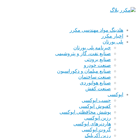
هلدینگ مواد مهندسی مکرر
اخبار مکرر
پلی یورتان
خبرنامه پلی یورتان
صنایع نفت، گاز و پتروشیمی
صنایع برودتی
صنعت خودرو
صنایع مبلمان و دکوراسیون
صنعت ساختمان
صنایع هوانوردی
صنعت کفش
اپوکسی
چسب اپوکسی
کفپوش اپوکسی
پوشش محافظتی اپوکسی
رزین اپوکسی
هاردنرهای اپوکسی
گروت اپوکسی
رزین آکریلیک