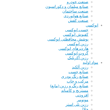
صنعت خودرو
صنایع مبلمان و دکوراسیون
صنعت ساختمان
صنایع هوانوردی
صنعت کفش
اپوکسی
چسب اپوکسی
کفپوش اپوکسی
پوشش محافظتی اپوکسی
رزین اپوکسی
هاردنرهای اپوکسی
گروت اپوکسی
رزین آکریلیک
مواد اولیه
رزین آلکید
صنایع چسب
صنایع رنگ پودری
مرکب و چاپ
صنایع رنگ و رزین (مایع)
مستربچ و کامپاند
افزودنی
مونومر
رزین پلی استر
حلال