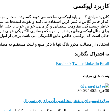
کاربرد اپوکسی
کاربرد موادی که بر پایهٔ اپوکسی ساخته می‌شوند گسترده‌ است و م
که از فایبر گلاس یا فیبر کربن استفاده می‌کنند و تقویت‌کننده‌ها می‌
خاطر چسبندگی، مقاومت شیمیایی و گرمایی، خواص خوب یا حتی عالی مک
برای مثال اپوکسی‌های پرشده از نقره که رسانایی الکتریکی خوبی دارند
حالی است که اپوکسی‌ خالص عایق الکتریکی می باشد. برخی از انواع که
استفاده از مطالب مکرر بلاگ تنها با ذکر منبع و لینک مستقیم به مط
به اشتراک بگذارید
Facebook
Twitter
LinkedIn
Email
پست های مرتبط
30
خرداد
1402-03-30
ورق ژئوممبران و نقش محافظتی آن برای جی سی ال
ورق ژئوممبران و جی سی ال (لاینر خاک رس ژئوسنتتیک) یا...
ادامه 