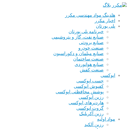
هلدینگ مواد مهندسی مکرر
اخبار مکرر
پلی یورتان
خبرنامه پلی یورتان
صنایع نفت، گاز و پتروشیمی
صنایع برودتی
صنعت خودرو
صنایع مبلمان و دکوراسیون
صنعت ساختمان
صنایع هوانوردی
صنعت کفش
اپوکسی
چسب اپوکسی
کفپوش اپوکسی
پوشش محافظتی اپوکسی
رزین اپوکسی
هاردنرهای اپوکسی
گروت اپوکسی
رزین آکریلیک
مواد اولیه
رزین آلکید