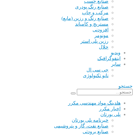
صنایع چسب
صنایع رنگ پودری
مرکب و چاپ
صنایع رنگ و رزین (مایع)
مستربچ و کامپاند
افزودنی
مونومر
رزین پلی استر
حلال
ویدیو
اینفوگرافیک
سایر
جی سی ال
نانو تکنولوژی
جستجو
هلدینگ مواد مهندسی مکرر
اخبار مکرر
پلی یورتان
خبرنامه پلی یورتان
صنایع نفت، گاز و پتروشیمی
صنایع برودتی