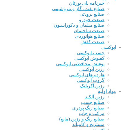
خبرنامه پلی یورتان
صنایع نفت، گاز و پتروشیمی
صنایع برودتی
صنعت خودرو
صنایع مبلمان و دکوراسیون
صنعت ساختمان
صنایع هوانوردی
صنعت کفش
اپوکسی
چسب اپوکسی
کفپوش اپوکسی
پوشش محافظتی اپوکسی
رزین اپوکسی
هاردنرهای اپوکسی
گروت اپوکسی
رزین آکریلیک
مواد اولیه
رزین آلکید
صنایع چسب
صنایع رنگ پودری
مرکب و چاپ
صنایع رنگ و رزین (مایع)
مستربچ و کامپاند
افزودنی