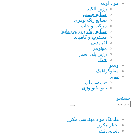
مواد اولیه
رزین آلکید
صنایع چسب
صنایع رنگ پودری
مرکب و چاپ
صنایع رنگ و رزین (مایع)
مستربچ و کامپاند
افزودنی
مونومر
رزین پلی استر
حلال
ویدیو
اینفوگرافیک
سایر
جی سی ال
نانو تکنولوژی
جستجو
هلدینگ مواد مهندسی مکرر
اخبار مکرر
پلی یورتان