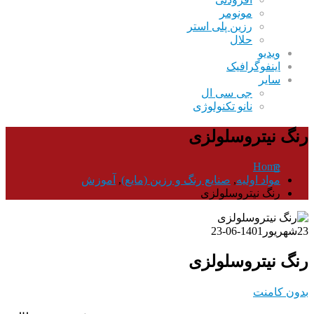
مونومر
رزین پلی استر
حلال
ویدیو
اینفوگرافیک
سایر
جی سی ال
نانو تکنولوژی
رنگ نیتروسلولزی
Home
مواد اولیه
,
صنایع رنگ و رزین (مایع)
,
آموزش
رنگ نیتروسلولزی
23
شهریور
1401-06-23
رنگ نیتروسلولزی
بدون کامنت