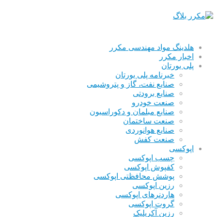
هلدینگ مواد مهندسی مکرر
اخبار مکرر
پلی یورتان
خبرنامه پلی یورتان
صنایع نفت، گاز و پتروشیمی
صنایع برودتی
صنعت خودرو
صنایع مبلمان و دکوراسیون
صنعت ساختمان
صنایع هوانوردی
صنعت کفش
اپوکسی
چسب اپوکسی
کفپوش اپوکسی
پوشش محافظتی اپوکسی
رزین اپوکسی
هاردنرهای اپوکسی
گروت اپوکسی
رزین آکریلیک