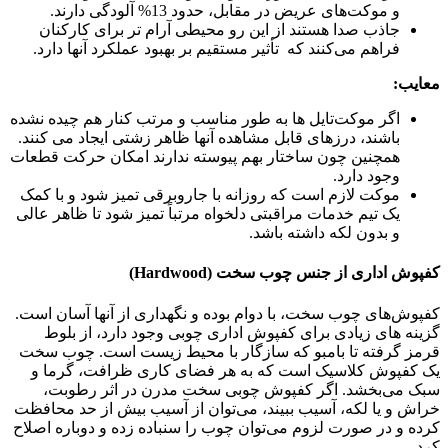
و موکت‌های عریض در مقابل، حدود 13% آلودگی دارند.
جاذب صدا هستند از این رو محیطی آرام تر برای کارکنان
فراهم می‌کنند که تأثیر مستقیم بر بهبود عملکرد آنها دارد.
معایب:
اگر موکت‌تایل ها به طور مناسب و مرتب کنار هم چیده نشده
باشند، درزهای قابل مشاهده آنها ظاهر زشتی ایجاد می کنند.
همچنین چون ساختار بهم پیوسته ندارند امکان حرکت قطعات
وجود دارد.
موکت لازم است که روزانه با جاروبرقی تمیز شود و با کمک
یک تیم خدمات مراقبتی دلخواه مرتباً تمیز شود تا ظاهر عالی
و بدون لکه داشته باشد.
کفپوش اداری از جنس چوب سخت (Hardwood)
کفپوش‌های چوب سخت، با دوام بوده و نگهداری از آنها آسان است.
گزینه های زیادی برای کفپوش اداری چوبی وجود دارد، از بلوط
قرمز گرفته تا بامبو که سازگار با محیط زیست است. چوب سخت
یک کفپوش کلاسیک است که به هر فضای کاری ظرافت، گرما و
سبک می‌بخشد. اگر کفپوش چوبی سخت مدرن در اثر رطوبت،
خراش و یا لکه، آسیب ببیند، می‌توان از آسیب بیش از حد محافظت
کرده و در صورت لزوم می‌توان چوب را سنباده زده و دوباره اصلاح
کرد.