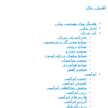
هلدینگ مواد مهندسی مکرر
اخبار مکرر
پلی یورتان
خبرنامه پلی یورتان
صنایع نفت، گاز و پتروشیمی
صنایع برودتی
صنعت خودرو
صنایع مبلمان و دکوراسیون
صنعت ساختمان
صنایع هوانوردی
صنعت کفش
اپوکسی
چسب اپوکسی
کفپوش اپوکسی
پوشش محافظتی اپوکسی
رزین اپوکسی
هاردنرهای اپوکسی
گروت اپوکسی
رزین آکریلیک