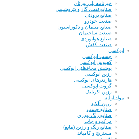
خبرنامه پلی یورتان
صنایع نفت، گاز و پتروشیمی
صنایع برودتی
صنعت خودرو
صنایع مبلمان و دکوراسیون
صنعت ساختمان
صنایع هوانوردی
صنعت کفش
اپوکسی
چسب اپوکسی
کفپوش اپوکسی
پوشش محافظتی اپوکسی
رزین اپوکسی
هاردنرهای اپوکسی
گروت اپوکسی
رزین آکریلیک
مواد اولیه
رزین آلکید
صنایع چسب
صنایع رنگ پودری
مرکب و چاپ
صنایع رنگ و رزین (مایع)
مستربچ و کامپاند
افزودنی