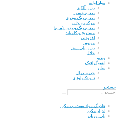
مواد اولیه
رزین آلکید
صنایع چسب
صنایع رنگ پودری
مرکب و چاپ
صنایع رنگ و رزین (مایع)
مستربچ و کامپاند
افزودنی
مونومر
رزین پلی استر
حلال
ویدیو
اینفوگرافیک
سایر
جی سی ال
نانو تکنولوژی
جستجو
هلدینگ مواد مهندسی مکرر
اخبار مکرر
پلی یورتان