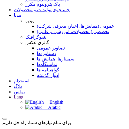
پاک پترولیوم مکرر
جستجوی تولیدات و محصولات
مدیا
ویدیو
عمومی (همایش‌ها، اخبار، معرفی شرکت)
تخصصی (محصولات، آموزشی و علمی)
اینفوگرافیک
گالری عکس
تصاویر عمومی
دستاوردها
سمینارها، همایش ها
نمایشگاه‌ها
گواهینامه ها
ادوار گذشته
استخدام
بلاگ
تماس
Lang
English
Arabic
برای تمام نیازهای شما، راه حل داریم