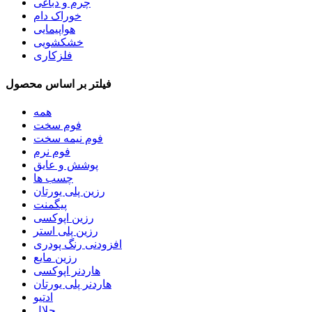
چرم و دباغی
خوراک دام
هواپیمایی
خشکشویی
فلزکاری
فیلتر بر اساس محصول
همه
فوم سخت
فوم نیمه سخت
فوم نرم
پوشش و عایق
چسب ها
رزین پلی یورتان
پیگمنت
رزین اپوکسی
رزین پلی استر
افزودنی رنگ پودری
رزین مایع
هاردنر اپوکسی
هاردنر پلی یورتان
ادتیو
حلال