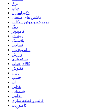
برق
چاپ
دکوراسیون
ماشین های صنعتی
دوچرخه و موتورسیکلت
رنگ
کامپیوتر
پوشش
پلاستیک
نساجی
ساندویچ پنل
ورزش
بسته بندی
کالای خواب
کفپوش
رزین
چسب
آب
غذایی
شیمیایی
نظامی
قالب و قطعه سازی
کامپوزیت