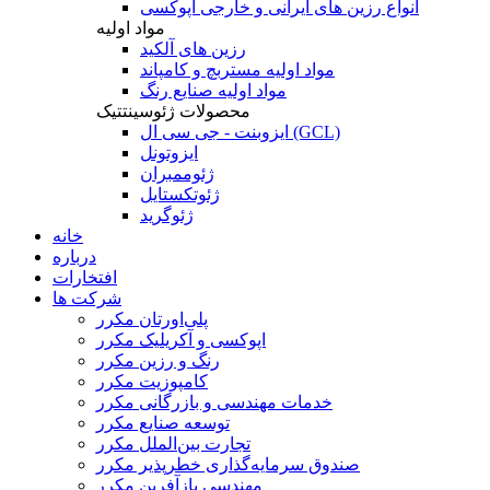
انواع رزین های ایرانی و خارجی اپوکسی
مواد اولیه
رزین های آلکید
مواد اولیه مستربچ و کامپاند
مواد اولیه صنایع رنگ
محصولات ژئوسینتتیک
ایزوبنت - جی سی ال (GCL)
ایزوتونل
ژئوممبران
ژئوتکستایل
ژئوگرید
خانه
درباره
افتخارات
شرکت ها
پلی‌اورتان مکرر
اپوکسی و آکریلیک مکرر
رنگ و رزین مکرر
کامپوزیت مکرر
خدمات مهندسی و بازرگانی مکرر
توسعه صنایع مکرر
تجارت بین‌الملل مکرر
صندوق سرمایه‌گذاری خطرپذیر مکرر
مهندسی بازآفرین مکرر