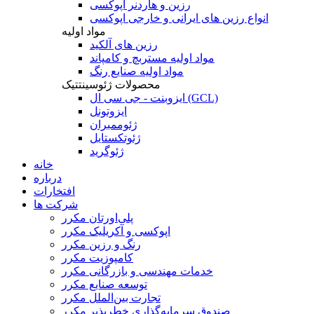
رزین و هاردنر اپوکسی
انواع رزین های ایرانی و خارجی اپوکسی
مواد اولیه
رزین های آلکید
مواد اولیه مستربچ و کامپاند
مواد اولیه صنایع رنگ
محصولات ژئوسینتتیک
ایزوبنت - جی سی ال (GCL)
ایزوتونل
ژئوممبران
ژئوتکستایل
ژئوگرید
خانه
درباره
افتخارات
شرکت ها
پلی‌اورتان مکرر
اپوکسی و آکریلیک مکرر
رنگ و رزین مکرر
کامپوزیت مکرر
خدمات مهندسی و بازرگانی مکرر
توسعه صنایع مکرر
تجارت بین‌الملل مکرر
صندوق سرمایه‌گذاری خطرپذیر مکرر