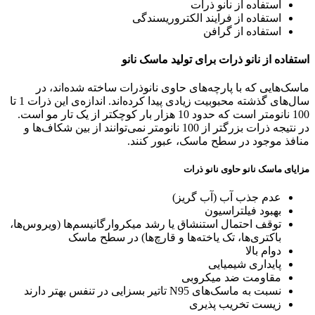
استفاده از نانو ذرات
استفاده از فرایند الکتروریسندگی
استفاده از گرافن
استفاده از نانو ذرات برای تولید ماسک نانو
ماسک‌هایی که با پارچه‌های حاوی نانوذرات ساخته شده‌اند، در
سال‌های گذشته محبوبیت زیادی پیدا کرده‌اند. اندازه‌ی این ذرات 1 تا
100 نانومتر است که حدود 10 هزار بار کوچکتر از یک تار مو است.
در نتیجه ذرات بزرگتر از 100 نانومتر نمی‌توانند از بین شکاف‌ها و
منافذ موجود در سطح ماسک، عبور کنند.
مزایای ماسک نانو حاوی نانو ذرات
عدم جذب آب (آب گریز)
بهبود فیلتراسیون
توقف احتمال استنشاق یا رشد میکروارگانیسم‌ها (ویروس‌ها،
باکتری‌ها، تک یاخته‌ها و قارچ‌ها) در سطح ماسک
دوام بالا
پایداری شیمیایی
مقاومت ضد میکروبی
نسبت به ماسک‌های N95 تاتیر بسزایی در تنفس بهتر دارند
زیست تخریب پذیری