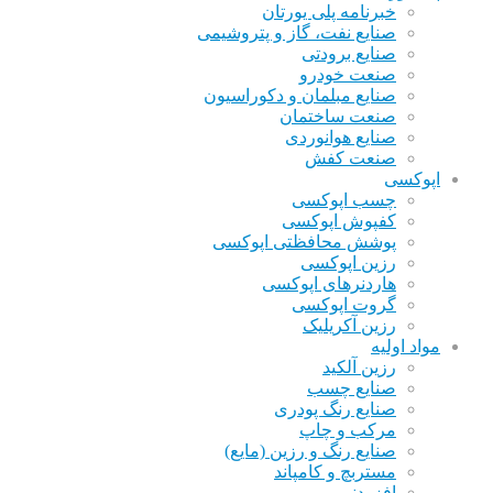
خبرنامه پلی یورتان
صنایع نفت، گاز و پتروشیمی
صنایع برودتی
صنعت خودرو
صنایع مبلمان و دکوراسیون
صنعت ساختمان
صنایع هوانوردی
صنعت کفش
اپوکسی
چسب اپوکسی
کفپوش اپوکسی
پوشش محافظتی اپوکسی
رزین اپوکسی
هاردنرهای اپوکسی
گروت اپوکسی
رزین آکریلیک
مواد اولیه
رزین آلکید
صنایع چسب
صنایع رنگ پودری
مرکب و چاپ
صنایع رنگ و رزین (مایع)
مستربچ و کامپاند
افزودنی