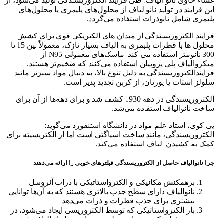
غشاء حاوی نانو الیاف، طی فرایند الکتروریسندگی تولید می‌شود، از
این فرایند در تولید نانوالیاف از محلول‌های پلیمری یا محلول‌های
پلیمری شامل نانوذرات استفاده می‌گردد.
فرایند الکتروریسندگی از میدان های الکتریکی قوی برای کشش
محلول ها یا قطرات پلیمری به الیاف بسیار نازک، معمولاً بین 15 تا
300 نانومتر استفاده می کند. ماسک‌های معمولی N95 از
میکروالیاف پلی پروپیلن استفاده می‌کنند که ضخیم‌تر هستند.
فرایندالکتروریسندگی به دلیل تنوع بالا، به دنبال مواد سبزتر مانند
سلولز استات یا یورتان، از کربن تجدید پذیر است.
الکتروریسندگی در دهه 1930 کشف شد و برای دهه‌ها از آن برای
ساخت نانوالیاف استفاده می‌شد.
یی کوی، استاد علم مواد در دانشگاه استنفورد می‌گوید:
الکتروریسندگی، مانند ساخت اسپاگتی است اما از الکتریسیته برای
کمک به کشیدن الیاف استفاده می‌کند.
چرا نانوالیاف حاصل از الکتروریسندگی فیلترهای خوبی را ارائه می‌دهند
برهمکنش مکانیکی و الکترواستاتیکی با ذرات آئروسل
نانوالیاف دارای سطح جذب بالاتری هستند که به آن‌ها توانایی
بیشتری برای جذب قطرات و ذرات می‌دهد
بار الکترواستاتیکی که توسط الکتروریسی ایجاد می‌شود، در