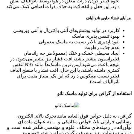
نحوه فیلتر کردن ذرات معلق در هوا توسط نانوالیاف نقش
دارد. این فعل و انفعالات به حذف ذرات اضافی کمک می‌کند
مزایای غشاء حاوی نانوالیاف
کاربرد در تولید پوشش‌های آنتی باکتریال و آنتی ویروسی
بهبود تنفس پذیری ماسک
نفوذناپذیری بالاتر نسبت به ماسک معمولی
عدم جذب رطوبت
ایجاد محیطی خشک و خنک (معمولا هر چه راندمان
فیلتراسیون بیشتر باشد، افت فشار نیز بیشتر می‌شود، در
نتیجه باعث می‌شود ایمن ترین ماسک‌ها مانند N95 تنفس
کمتری داشته باشند. با این حال، افت فشار با سطح الیاف
فیلتر نسبت معکوس دارد که این یک امتیاز مثبت برای
نانوالیاف است)
استفاده از گرافن برای تولید ماسک نانو
گرافن، به دلیل خواص فوق العاده مانند تحرک بالای الکترون،
رسانایی حرارتی بالا، خواص مکانیکی و … به عنوان ماده ای
نوآورانه در زمینه‌های مختلف علوم و مهندسی ظاهر شده است. و
در زمینه نساجی نیز پیشرفت گسترده ای داشته (توسعه‌ی