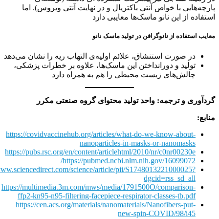
پارچه‌هایی با خواص آنتی باکتریال و در نهایت آنتی ویروس). اما
استفاده از این نانو ماسک‌ها معایبی دارد
معایب استفاده از نانوگرافن در تولید ماسک نانو
در صورت استنشاق، علائم اولیه‌ی التهاب ریه را نشان می‌دهد
تولید و دورانداختن این ماسک‌ها، علاوه بر خطرات پزشکی،
چالش‌های زیست محیطی را هم به همراه دارد
گردآوری و ترجمه: واحد تولید محتوای گروه صنعتی مکرر
منابع:
https://covidvaccinehub.org/articles/what-do-we-know-about-
nanoparticles-in-masks-or-nanomasks
https://pubs.rsc.org/en/content/articlehtml/2010/nr/c0nr00230e
https://pubmed.ncbi.nlm.nih.gov/16099072/
/www.sciencedirect.com/science/article/pii/S1748013221000025?
dgcid=rss_sd_all
https://multimedia.3m.com/mws/media/1791500O/comparison-
ffp2-kn95-n95-filtering-facepiece-respirator-classes-tb.pdf
https://cen.acs.org/materials/nanomaterials/Nanofibers-put-
new-spin-COVID/98/i45