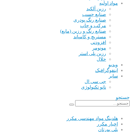
مواد اولیه
رزین آلکید
صنایع چسب
صنایع رنگ پودری
مرکب و چاپ
صنایع رنگ و رزین (مایع)
مستربچ و کامپاند
افزودنی
مونومر
رزین پلی استر
حلال
ویدیو
اینفوگرافیک
سایر
جی سی ال
نانو تکنولوژی
جستجو
هلدینگ مواد مهندسی مکرر
اخبار مکرر
پلی یورتان