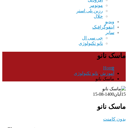
مونومر
رزین پلی استر
حلال
ویدیو
اینفوگرافیک
سایر
جی سی ال
نانو تکنولوژی
ماسک نانو
Home
آموزش
,
نانو تکنولوژی
ماسک نانو
15
آبان
1400-08-15
ماسک نانو
بدون کامنت