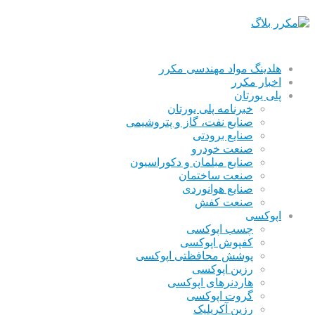
هلدینگ مواد مهندسی مکرر
اخبار مکرر
پلی یورتان
خبرنامه پلی یورتان
صنایع نفت، گاز و پتروشیمی
صنایع برودتی
صنعت خودرو
صنایع مبلمان و دکوراسیون
صنعت ساختمان
صنایع هوانوردی
صنعت کفش
اپوکسی
چسب اپوکسی
کفپوش اپوکسی
پوشش محافظتی اپوکسی
رزین اپوکسی
هاردنرهای اپوکسی
گروت اپوکسی
رزین آکریلیک