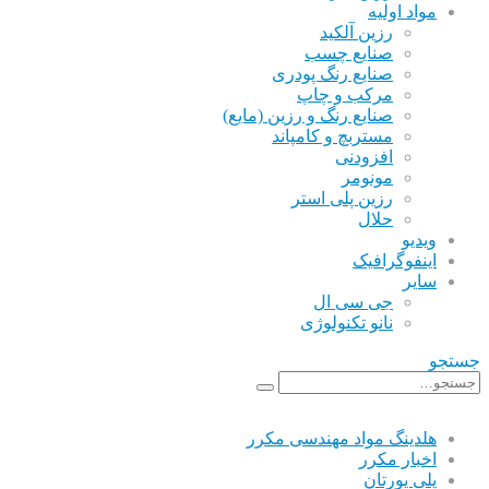
مواد اولیه
رزین آلکید
صنایع چسب
صنایع رنگ پودری
مرکب و چاپ
صنایع رنگ و رزین (مایع)
مستربچ و کامپاند
افزودنی
مونومر
رزین پلی استر
حلال
ویدیو
اینفوگرافیک
سایر
جی سی ال
نانو تکنولوژی
جستجو
هلدینگ مواد مهندسی مکرر
اخبار مکرر
پلی یورتان