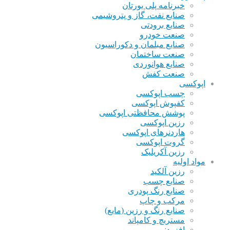
خبرنامه پلی یورتان
صنایع نفت، گاز و پتروشیمی
صنایع برودتی
صنعت خودرو
صنایع مبلمان و دکوراسیون
صنعت ساختمان
صنایع هوانوردی
صنعت کفش
اپوکسی
چسب اپوکسی
کفپوش اپوکسی
پوشش محافظتی اپوکسی
رزین اپوکسی
هاردنرهای اپوکسی
گروت اپوکسی
رزین آکریلیک
مواد اولیه
رزین آلکید
صنایع چسب
صنایع رنگ پودری
مرکب و چاپ
صنایع رنگ و رزین (مایع)
مستربچ و کامپاند
افزودنی