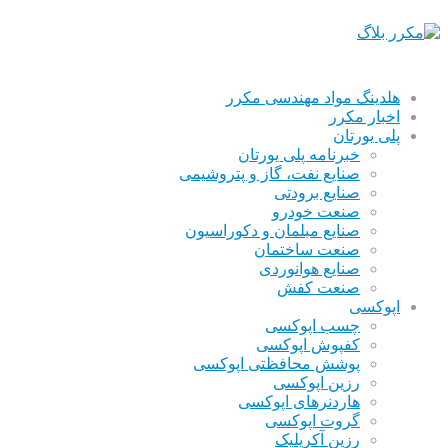
هلدینگ مواد مهندسی مکرر
اخبار مکرر
پلی یورتان
خبرنامه پلی یورتان
صنایع نفت، گاز و پتروشیمی
صنایع برودتی
صنعت خودرو
صنایع مبلمان و دکوراسیون
صنعت ساختمان
صنایع هوانوردی
صنعت کفش
اپوکسی
چسب اپوکسی
کفپوش اپوکسی
پوشش محافظتی اپوکسی
رزین اپوکسی
هاردنرهای اپوکسی
گروت اپوکسی
رزین آکریلیک