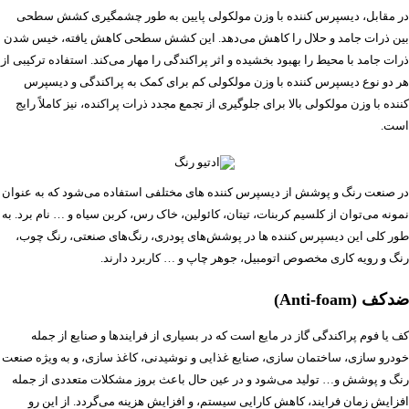
در مقابل، دیسپرس کننده با وزن مولکولی پایین به طور چشمگیری کشش سطحی
بین ذرات جامد و حلال را کاهش می‌دهد. این کشش سطحی کاهش یافته، خیس شدن
ذرات جامد با محیط را بهبود بخشیده و اثر پراکندگی را مهار می‌کند. استفاده ترکیبی از
هر دو نوع دیسپرس کننده با وزن مولکولی کم برای کمک به پراکندگی و دیسپرس
کننده با وزن مولکولی بالا برای جلوگیری از تجمع مجدد ذرات پراکنده، نیز کاملاً رایج
است.
در صنعت رنگ و پوشش از دیسپرس کننده های مختلفی استفاده می‌شود که به عنوان
نمونه می‌توان از کلسیم کربنات، تیتان، کائولین، خاک رس، کربن سیاه و … نام برد. به
طور کلی این دیسپرس کننده ها در پوشش‌های پودری، رنگ‌های صنعتی، رنگ چوب،
رنگ و رویه کاری مخصوص اتومبیل، جوهر چاپ و … کاربرد دارند.
ضدکف (Anti-foam)
کف یا فوم پراکندگی گاز در مایع است که در بسیاری از فرایندها و صنایع از جمله
خودرو سازی، ساختمان سازی، صنایع غذایی و نوشیدنی، کاغذ سازی، و به ویژه صنعت
رنگ و پوشش و… تولید می‌شود و در عین حال باعث بروز مشکلات متعددی از جمله
افزایش زمان فرایند، کاهش کارایی سیستم، و افزایش هزینه می‌گردد. از این رو