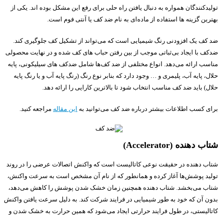
تولیدکنندگان همواره به دنبال یافتن راه حلی برای رفع این مشکل بوده اند. یکی از
بهترین گزینه ها استفاده از ماده‌ای به نام ضد کف یا آنتی فوم است.
ضد کف یک افزودنی رنگ شیمیایی است که می‌تواند از تشکیل کف جلوگیری کند.
ضدکف با ایجاد بی‌ثباتی موجب از بین رفتن حباب های کف شده و در نهایت محصولی
مناسب ارائه می‌دهد. انواع مختلفی از ضد کف‌ها شامل ضدکف های سیلیکونی، پایه
حلال، پایه آب، پلیمری و … وجود دارد که بنابر نوع رنگ (رنگ پایه آب و یا رنگ پایه
حلال) باید ضد کف مناسب انتخاب شود تا بالاترین کارایی را ارائه دهد.
برای کسب اطلاعات بیشتر درباره ضد کف می‌توانید به
این مقاله
مراجعه کنید.
شتاب دهنده (Accelerator)
شتاب دهنده در حقیقت نوعی کاتالیست است که واکنش اتصالات عرضی را در روند
تولید پوشش‌ها آغاز کرده و همانطور که از نام آن مشخص است به سرعت واکنش،
شتاب می‌بخشد. شتاب دهنده همچنین زمان خشک شدن پوشش را کاهش می‌دهد،
بدون آن که خود به طور شیمیایی در فرایند شرکت کند. به دلیل سرعت یافتن واکنش
کاتالیستی، در طول فرایند حرارتی ایجاد می‌شود که همین حرارت به خشک شدن و