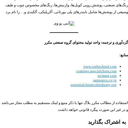
رنگ‌های صنعتی، پوشش رویی کویل‌ها، وارنیش‌ها، رنگ‌های مخصوص چوب و طیف
وسیعی از پوشش‌ها شامل بایندرهای پلی یورتانی، آکریلیکی، آلکیدی و… را نام برد.
گردآوری و ترجمه: واحد تولید محتوای گروه صنعتی مکرر
منابع:
www.craftechind.com
coatings.specialchem.com
pcimag.com
sannopco.co.jp
essentialchemicalindustry.org
استفاده از مطالب مکرر بلاگ تنها با ذکر منبع و لینک مستقیم به مطلب مجاز می‌باشد
و در غیر این صورت پیگرد قانونی خواهد داشت.
به اشتراک بگذارید