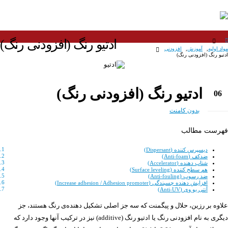
ادتیو رنگ (افزودنی رنگ)
مواد اولیه
,
آموزش
,
افزودنی
ادتیو رنگ (افزودنی رنگ)
ادتیو رنگ (افزودنی رنگ)
06
آذر
بدون کامنت
فهرست مطالب
دیسپرس کننده (Dispersant)
ضدکف (Anti-foam)
شتاب دهنده (Accelerator)
هم سطح کننده (Surface leveling)
ضد رسوب (Anti-fouling)
افزایش دهنده چسبندگی (Increase adhesion / Adhesion promoter)
آنتی یو وی (Anti-UV)
علاوه بر رزین، حلال و پیگمنت که سه جز اصلی تشکیل دهنده‌ی رنگ هستند، جز
دیگری به نام افزودنی رنگ یا ادتیو رنگ (additive) نیز در ترکیب آنها وجود دارد که