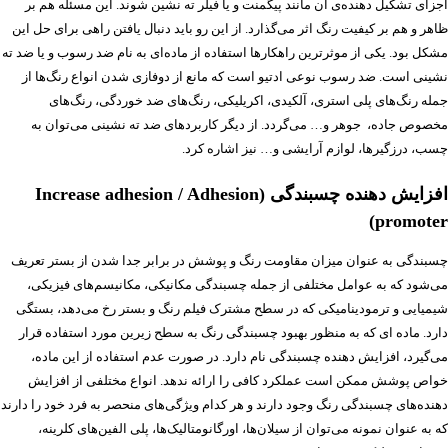
اجزای تشکیل دهنده‌ی آن مانند پیگمنت و یا فیلر ته نشین شوند. این مسئله هم بر
ظاهر و هم بر کیفیت رنگ اثر می‌گذارد. از این رو باید دنبال یافتن راهی برای حل این
مشکل بود. یکی از موثرترین راهکارها استفاده از ماده‌ای به نام ضد رسوب و یا ضد ته
نشینی است. ضد رسوب نوعی ادتیو است که مانع از دوفازی شدن انواع رنگ‌ها از
جمله رنگ‌های پلی استری، آلکیدی، اکریلیکی، رنگ‌های ضد خوردگی، رنگ‌های
مخصوص جاده، جوهر و… می‌گردد. از دیگر کاربردهای ضد ته نشینی می‌توان به
چسب، درزگیرها، لوازم آرایشی و… نیز اشاره کرد.
افزایش دهنده چسبندگی (Increase adhesion / Adhesion
promoter)
چسبندگی به عنوان میزان مقاومت رنگ و پوشش در برابر جدا شدن از بستر تعریف
می‌شود که به عوامل مختلفی از جمله چسبندگی مکانیکی، مکانیسم‌های فیزیکی،
شیمیایی و ترمودینامیکی که در سطح مشترک فیلم رنگ و بستر رخ می‌دهد، بستگی
دارد. ماده ای که به منظور بهبود چسبندگی رنگ به سطح زیرین مورد استفاده قرار
می‌گیرد، افزایش دهنده چسبندگی نام دارد. در صورت عدم استفاده از این ماده،
خواص پوشش ممکن است عملکرد کافی را ارائه ندهد. انواع مختلفی از افزایش
دهنده‌های چسبندگی رنگ وجود دارند و هر کدام ویژگی‌های منحصر به فرد خود را دارند
که به عنوان نمونه می‌توان از سیلان‌ها، اورگانومتالیک‌ها، پلی الفین‌های کلرینه،