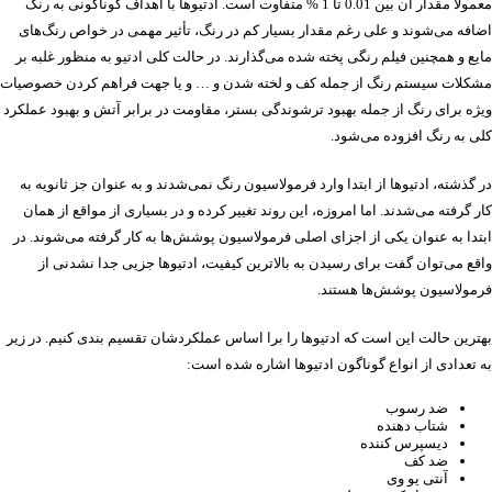
معمولا مقدار آن بین 0.01 تا 1 % متفاوت است. ادتیوها با اهداف گوناگونی به رنگ
اضافه می‌شوند و علی رغم مقدار بسیار کم در رنگ، تأثیر مهمی در خواص رنگ‌های
مایع و همچنین فیلم رنگی پخته شده می‌گذارند. در حالت کلی ادتیو به منظور غلبه بر
مشکلات سیستم رنگ از جمله کف و لخته شدن و … و یا جهت فراهم کردن خصوصیات
ویژه برای رنگ از جمله بهبود ترشوندگی بستر، مقاومت در برابر آتش و بهبود عملکرد
کلی به رنگ افزوده می‌شود.
در گذشته، ادتیوها از ابتدا وارد فرمولاسیون رنگ نمی‌شدند و به عنوان جز ثانویه به
کار گرفته می‌شدند. اما امروزه، این روند تغییر کرده و در بسیاری از مواقع از همان
ابتدا به عنوان یکی از اجزای اصلی فرمولاسیون پوشش‌ها به کار گرفته می‌شوند. در
واقع می‌توان گفت برای رسیدن به بالاترین کیفیت، ادتیو‌ها جزیی جدا نشدنی از
فرمولاسیون پوشش‌ها هستند.
بهترین حالت این است که ادتیوها را برا اساس عملکردشان تقسیم بندی کنیم. در زیر
به تعدادی از انواع گوناگون ادتیوها اشاره شده است:
ضد رسوب
شتاب دهنده
دیسپرس کننده
ضد کف
آنتی یو وی